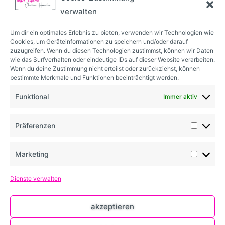
verwalten
Um dir ein optimales Erlebnis zu bieten, verwenden wir Technologien wie
Cookies, um Geräteinformationen zu speichern und/oder darauf
zuzugreifen. Wenn du diesen Technologien zustimmst, können wir Daten
voriger beitrag
nächster Beitrag
wie das Surfverhalten oder eindeutige IDs auf dieser Website verarbeiten.
Wenn du deine Zustimmung nicht erteilst oder zurückziehst, können
happy birthday dsgvo
1,1 millionen euro bußgeld gegen vw
bestimmte Merkmale und Funktionen beeinträchtigt werden.
Funktional
Immer aktiv
Präferenzen
Kennst Du schon meinen Newsletter rund um
Aktuelles und Informatives aus der Welt des
Marketing
Datenschutzes?
Dienste verwalten
Nein? Dann abonniere ihn doch direkt.
akzeptieren
zum anmeldeformular