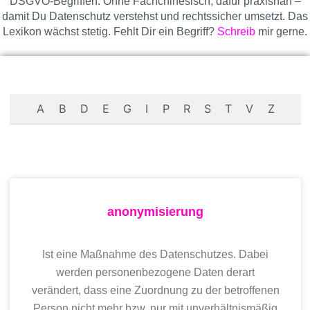
DSGVO
-Begriffen. Ohne Fachchinesisch, dafür praxisnah –
damit Du Datenschutz verstehst und rechtssicher umsetzt. Das
Lexikon wächst stetig. Fehlt Dir ein Begriff?
Schreib
mir gerne.
A
B
D
E
G
I
P
R
S
T
V
Z
anonymisierung
Ist eine Maßnahme des Datenschutzes. Dabei
werden personenbezogene Daten derart
verändert, dass eine Zuordnung zu der betroffenen
Person nicht mehr bzw. nur mit unverhältnismäßig