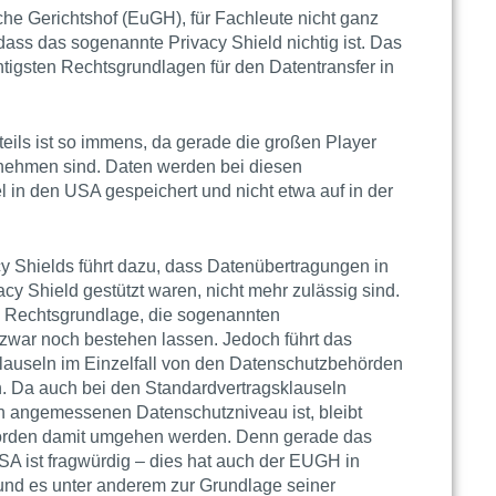
he Gerichtshof (EuGH), für Fachleute nicht ganz
, dass das sogenannte
Privacy Shield
nichtig ist. Das
htigsten Rechtsgrundlagen für den Datentransfer in
eils ist so immens, da gerade die großen Player
ehmen sind. Daten werden bei diesen
 in den USA gespeichert und nicht etwa auf in der
cy Shield
s führt dazu, dass Datenübertragungen in
acy Shield
gestützt waren, nicht mehr zulässig sind.
e Rechtsgrundlage, die sogenannten
 zwar noch bestehen lassen. Jedoch führt das
Klauseln im Einzelfall von den Datenschutzbehörden
. Da auch bei den Standardvertragsklauseln
ein angemessenen
Datenschutzniveau
ist, bleibt
örden damit umgehen werden. Denn gerade das
A ist fragwürdig – dies hat auch der EUGH in
 und es unter anderem zur Grundlage seiner