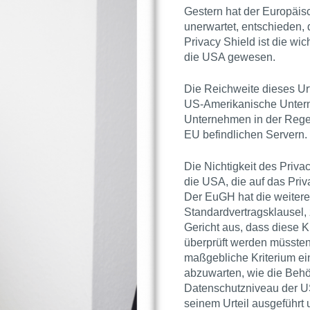
Gestern hat der Europäisc
unerwartet, entschieden
Privacy Shield
ist die wic
die USA gewesen.
Die Reichweite dieses Urt
US-Amerikanische Untern
Unternehmen in der Regel
EU befindlichen Servern.
Die Nichtigkeit des
Priva
die USA, die auf das
Priv
Der EuGH hat die weiter
Standardvertragsklausel,
Gericht aus, dass diese 
überprüft werden müssten
maßgebliche Kriterium 
abzuwarten, wie die Beh
Datenschutzniveau
der US
seinem Urteil ausgeführt