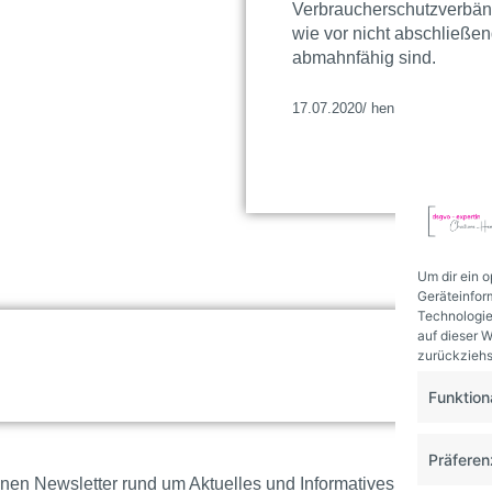
Verbraucherschutzverbän
wie vor nicht abschließen
abmahnfähig sind.
17.07.2020/ hen
Um dir ein 
Geräteinfor
Technologie
auf dieser W
zurückziehs
da
Funktion
Präfere
en Newsletter rund um Aktuelles und Informatives aus der We