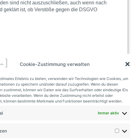
den sind nicht auszuschließen, auch wenn nach
d geklärt ist, ob Verstöße gegen die
DSGVO
Cookie-Zustimmung verwalten
optimales Erlebnis zu bieten, verwenden wir Technologien wie Cookies, um
mationen zu speichern und/oder darauf zuzugreifen. Wenn du diesen
n zustimmst, können wir Daten wie das Surfverhalten oder eindeutige IDs
ebsite verarbeiten. Wenn du deine Zustimmung nicht erteilst oder
nächster Beitrag
t, können bestimmte Merkmale und Funktionen beeinträchtigt werden.
s recht auf vergessenwerden – es kommt darauf an
al
Immer aktiv
nzen
lt des Datenschutzes?