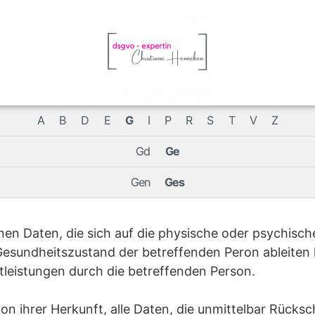
A
B
D
E
G
I
P
R
S
T
V
Z
Gd
Ge
Gen
Ges
n Daten, die sich auf die physische oder psychisch
esundheitszustand der betreffenden Peron ableiten 
eistungen durch die betreffenden Person.
von ihrer Herkunft, alle Daten, die unmittelbar Rück