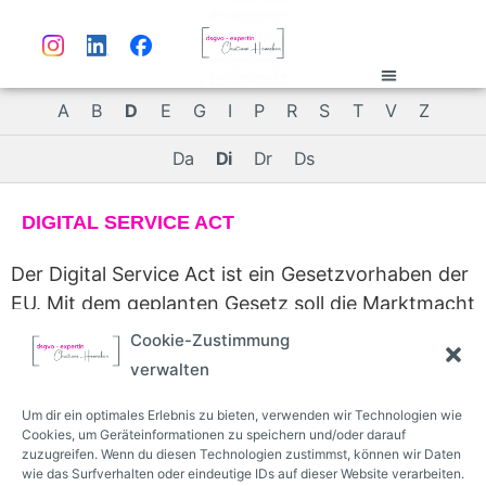
Inhalt
springen
dsgvo-lexikon
A
B
D
E
G
I
P
R
S
T
V
Z
Da
Di
Dr
Ds
DIGITAL SERVICE ACT
Der Digital Service Act ist ein Gesetzvorhaben der
EU. Mit dem geplanten Gesetz soll die Marktmacht
der Großen wie Google, Amazon, Microsoft, Apple
Cookie-Zustimmung
etc. reguliert werden und dafür Sorge getragen
verwalten
werden, dass diese ihre Marktmacht nicht
Um dir ein optimales Erlebnis zu bieten, verwenden wir Technologien wie
ausnutzen. Ein erster Gesetzesnetwurf ist für
Cookies, um Geräteinformationen zu speichern und/oder darauf
Ende 2020 angemacht.
zuzugreifen. Wenn du diesen Technologien zustimmst, können wir Daten
wie das Surfverhalten oder eindeutige IDs auf dieser Website verarbeiten.